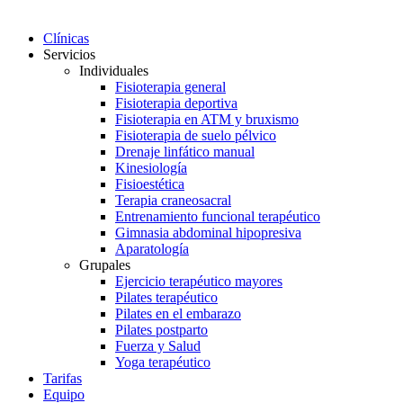
Clínicas
Servicios
Individuales
Fisioterapia general
Fisioterapia deportiva
Fisioterapia en ATM y bruxismo
Fisioterapia de suelo pélvico
Drenaje linfático manual
Kinesiología
Fisioestética
Terapia craneosacral
Entrenamiento funcional terapéutico
Gimnasia abdominal hipopresiva
Aparatología
Grupales
Ejercicio terapéutico mayores
Pilates terapéutico
Pilates en el embarazo
Pilates postparto
Fuerza y Salud
Yoga terapéutico
Tarifas
Equipo