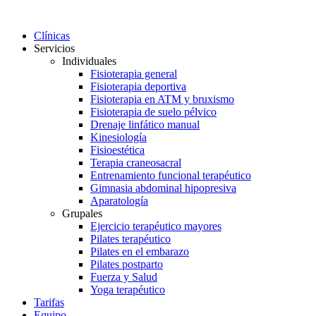
Ir
al
Clínicas
contenido
Servicios
Individuales
Fisioterapia general
Fisioterapia deportiva
Fisioterapia en ATM y bruxismo
Fisioterapia de suelo pélvico
Drenaje linfático manual
Kinesiología
Fisioestética
Terapia craneosacral
Entrenamiento funcional terapéutico
Gimnasia abdominal hipopresiva
Aparatología
Grupales
Ejercicio terapéutico mayores
Pilates terapéutico
Pilates en el embarazo
Pilates postparto
Fuerza y Salud
Yoga terapéutico
Tarifas
Equipo